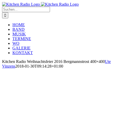
Zum
Inhalt
Suche
springen
nach:
HOME
BAND
MUSIK
TERMINE
WO
GALERIE
KONTAKT
Kitchen Radio Weihnachtsfeier 2016 Bergmannstrost 400×400
Ute
Vinzens
2018-01-30T09:14:28+01:00